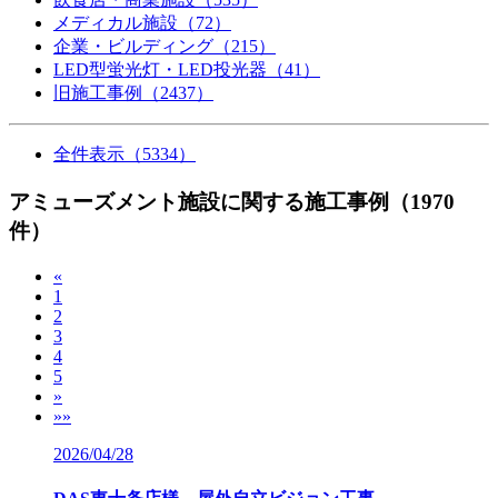
メディカル施設（72）
企業・ビルディング（215）
LED型蛍光灯・LED投光器（41）
旧施工事例（2437）
全件表示（5334）
アミューズメント施設に関する施工事例
（1970
件）
«
1
2
3
4
5
»
»»
2026/04/28